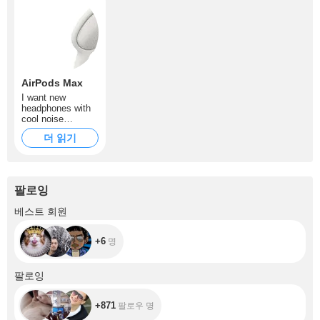
AirPods Max
I want new
headphones with
cool noise
cancellation.
더 읽기
팔로잉
+6
베스트 회원
+6
명
+871
팔로잉
+871
팔로우 명