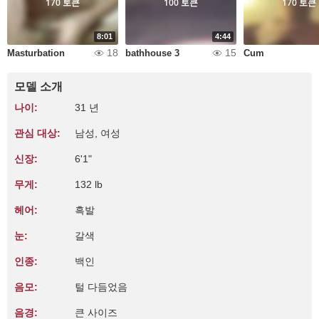
170 토큰
100 토큰
170 토큰
8:01
4:44
18
15
Masturbation
bathhouse 3
Cum
모델 소개
나이:
31 년
관심 대상:
남성, 여성
신장:
6'1"
무게:
132 lb
헤어:
흑발
눈:
갈색
인종:
백인
음모:
털 다듬었음
음경:
큰 사이즈