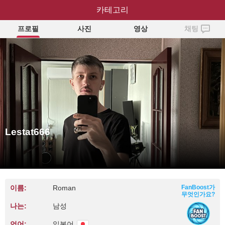
Lestat666
카테고리
프로필
사진
영상
채팅
Lestat666
이름:
Roman
FanBoost가
무엇인가요?
나는:
남성
언어:
일본어