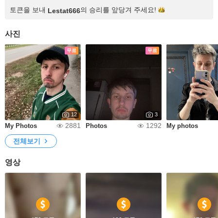
토큰을 보내
의 승리를 앞당겨
주세요!
Lestat666
사진
무료
무료
12
3
2881
1292
My Photos
Photos
My photos
전체보기
영상