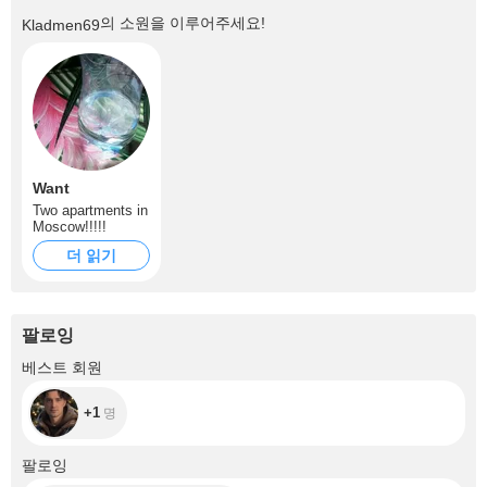
의 소원을 이루어주세요!
Kladmen69
Want
Two apartments in
Moscow!!!!!
더 읽기
팔로잉
+1
베스트 회원
+1
명
+171
팔로잉