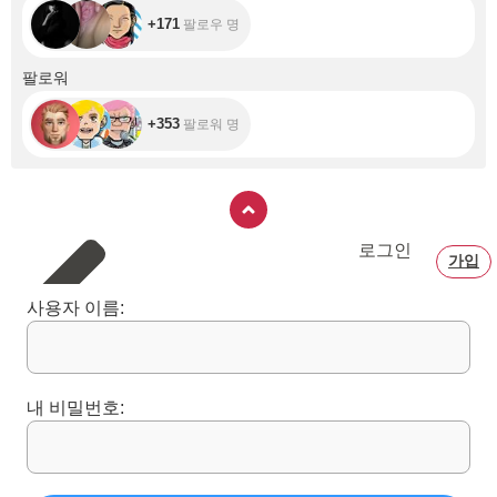
+171
팔로우 명
+353
팔로워
+353
팔로워 명
로그인
가입
사용자 이름:
내 비밀번호: