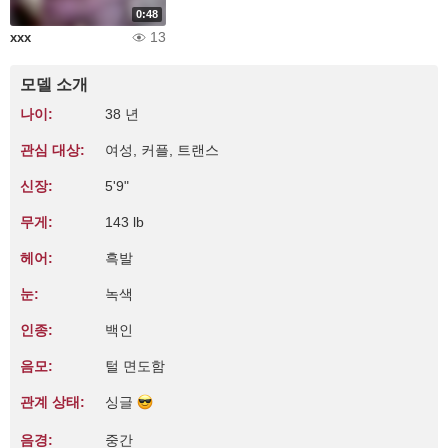
0:48
13
xxx
모델 소개
나이:
38 년
관심 대상:
여성, 커플, 트랜스
신장:
5'9"
무게:
143 lb
헤어:
흑발
눈:
녹색
인종:
백인
음모:
털 면도함
관계 상태:
싱글
음경:
중간