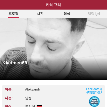
Kladmen69
카테고리
프로필
사진
영상
채팅
Kladmen69
이름:
Aleksandr
FanBoost가
무엇인가요?
나는:
남성
언어:
독일어