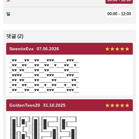
일
00:00 - 12:00
댓글 (2)
SweetieEva
07.06.2026
_♥♥___♥♥__♥♥___♥♥♥_____♥♥♥__
_♥♥__♥♥___♥♥__♥♥__♥___♥♥__♥_
_♥♥_♥♥____♥♥__♥♥______♥♥____
_♥♥♥♥_____♥♥___♥♥♥_____♥♥♥__
_♥♥_♥♥____♥♥_____♥♥______♥♥_
_♥♥__♥♥___♥♥__♥__♥♥___♥__♥♥_
_♥♥___♥♥__♥♥___♥♥♥_____♥♥♥__
GoldenTeen20
31.10.2025
╓─╖╓──╖╓─╖╓────╖╓────╖
║█║║█╓╜║█║║█╓──╜║█╓──╜
║█╙╜╓╜░║█║║█╙──╖║█╙──╖
║█╓╖╙╖░║█║╙──╖█║╙──╖█║
║█║║█╙╖║█║╓──╜█║╓──╜█║