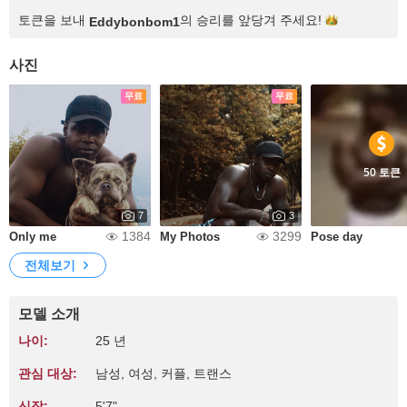
토큰을 보내
의 승리를 앞당겨
주세요!
Eddybonbom1
사진
무료
무료
50 토큰
7
3
1384
3299
Only me
My Photos
Pose day
전체보기
모델 소개
나이:
25 년
관심 대상:
남성, 여성, 커플, 트랜스
신장:
5'7"