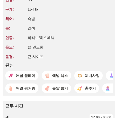
무게:
154 lb
헤어:
흑발
눈:
갈색
인종:
라티노/히스패닉
음모:
털 면도함
음경:
큰 사이즈
관심
애널 플레이
애널 섹스
체내사정
애널 핑거링
불알 핥기
춤추기
딜
근무 시간
월
17:00 - 00:00