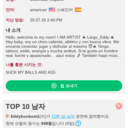
언어:
american
스페인어
지난 방송:
29.07.26 2:40 PM
내 소개
Hello, welcome to my room! I AM ARTIST 🔥 Largo_Eddy 🔥
Hey baby, soy un chico caliente, atlético y con buena vibra. Me
encanta conectar, jugar y disfrutar al máximo 😈🔥 Tengo
tattoos, estilo, energía y mucha actitud. Si te gusta un hombre
real, fuerte y apasionado… aquí estoy. 🎵 También hago música
🎵 Además de mis shows, propia música. Apóyame mirando mi
nuevo video en YouTube: 🎧 Ver mi canción en YouTube 🌐 Mis
나를 흥분 시키는 것:
redes Muy pronto pondré todas mis redes aquí. Sígueme para
SUCK MY BALLS AND ASS
ver mis entrenamientos, mi música y contenido exclusivo 😏🔥
팁 보내기
TOP 10 남자
Eddybonbom1
(이)가
TOP 10 남자
경연에 참여했어요.
현재 모델의 등수는
948등
입니다 (0점).