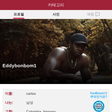
Eddybonbom1
카테고리
프로필
사진
채팅
Eddybonbom1
이름:
carlos
FanBoost가
무엇인가요?
나는:
남성
고향:
Colombia, hispano