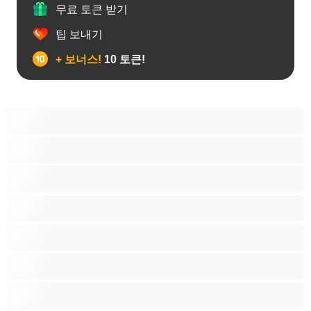
무료 토큰 받기
팁 보내기
+ 보너스!
10 토큰!
게이
근육질
대학생
베어
애널
양성애자
이성애자