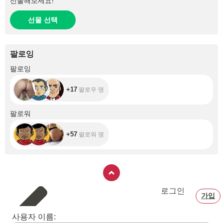
선물해보세요!
선물 선택
팔로잉
+17
팔로잉
+17
팔로우 명
+57
팔로워
+57
팔로워 명
로그인
가입
사용자 이름: