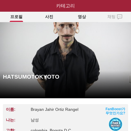
HATSUMOTOKYOTO
카테고리
프로필
사진
영상
채팅
HATSUMOTOKYOTO
이름:
Brayan Jahir Ortiz Rangel
FanBoost가
무엇인가요?
나는:
남성
고향:
colombia, Bogota D.C