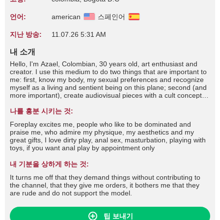
언어:
american
스페인어
지난 방송:
11.07.26 5:31 AM
내 소개
Hello, I'm Azael, Colombian, 30 years old, art enthusiast and
creator. I use this medium to do two things that are important to
me: first, know my body, my sexual preferences and recognize
myself as a living and sentient being on this plane; second (and
more important), create audiovisual pieces with a cult concept,
inspired by the human desire to worship a higher power. Part of
the process comes from self-acceptance. Bi-Vers. Apocalyptic
나를 흥분 시키는 것:
art.
Foreplay excites me, people who like to be dominated and
praise me, who admire my physique, my aesthetics and my
great gifts, I love dirty play, anal sex, masturbation, playing with
toys, if you want anal play by appointment only
내 기분을 상하게 하는 것:
It turns me off that they demand things without contributing to
the channel, that they give me orders, it bothers me that they
are rude and do not support the model.
팁 보내기