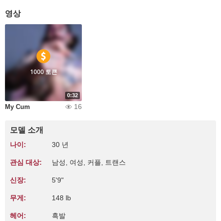
영상
1000 토큰
0:32
16
My Cum
모델 소개
나이:
30 년
관심 대상:
남성, 여성, 커플, 트랜스
신장:
5'9"
무게:
148 lb
헤어:
흑발