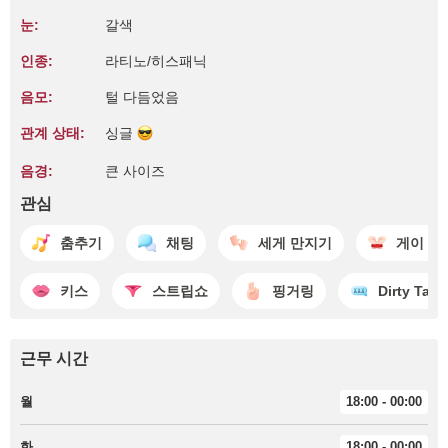
눈:
갈색
인종:
라티노/히스패닉
음모:
털 다듬었음
관계 상태:
싱글
음경:
큰 사이즈
관심
춤추기
채팅
세게 만지기
게이 결
키스
스트립쇼
핑거링
Dirty Talk
근무 시간
월
18:00 - 00:00
화
18:00 - 00:00